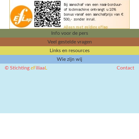
Info voor de pers
Veel gestelde vragen
Links en resources
Wie zijn wij
© Stichting
e
F
iliaa
L
Contact