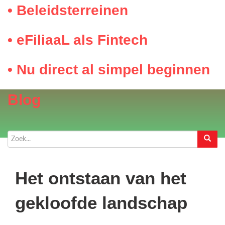
• Beleidsterreinen
• eFiliaaL als Fintech
• Nu direct al simpel beginnen
Blog
Het ontstaan van het
gekloofde landschap