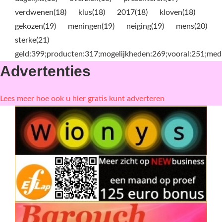
verdwenen(18)
klus(18)
2017(18)
kloven(18)
gekozen(19)
meningen(19)
neiging(19)
mens(20)
sterke(21)
geld:399;producten:317;mogelijkheden:269;vooral:251;media
Advertenties
Lees meer hoe ook u hier gratis kunt adverteren