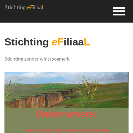
Stichting
eF
iliaa
L
Stichting
e
F
iliaa
L
Stichting zonder winstoogmerk
Ondernemers:
Meer verkopen bij minder werk en kosten