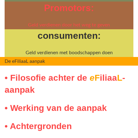
Promotors:
Geld verdienen door het weg te geven
consumenten:
Geld verdienen met boodschappen doen
De eFiliaaL aanpak
• Filosofie achter de
e
F
iliaa
L
-
aanpak
• Werking van de aanpak
• Achtergronden